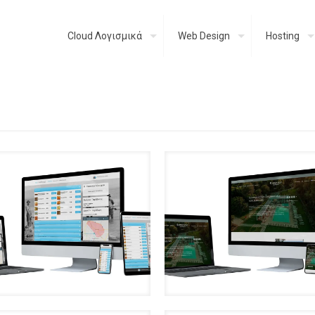
Cloud Λογισμικά
Web Design
Hosting