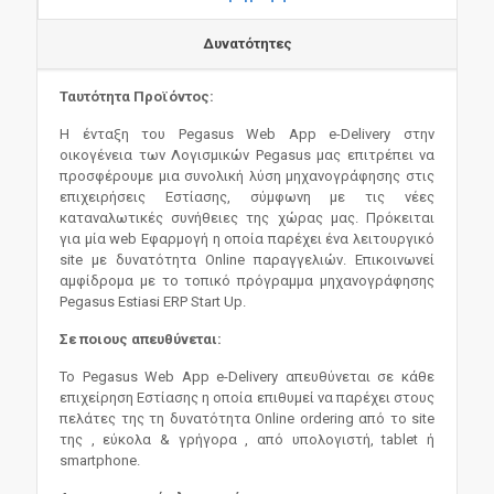
Δυνατότητες
Ταυτότητα Προϊόντος:
Η ένταξη του Pegasus Web App e-Delivery στην
οικογένεια των Λογισμικών Pegasus μας επιτρέπει να
προσφέρουμε μια συνολική λύση μηχανογράφησης στις
επιχειρήσεις Εστίασης, σύμφωνη με τις νέες
καταναλωτικές συνήθειες της χώρας μας. Πρόκειται
για μία web Εφαρμογή η οποία παρέχει ένα λειτουργικό
site με δυνατότητα Online παραγγελιών. Επικοινωνεί
αμφίδρομα με το τοπικό πρόγραμμα μηχανογράφησης
Pegasus Estiasi ERP Start Up.
Σε ποιους απευθύνεται:
Το Pegasus Web App e-Delivery απευθύνεται σε κάθε
επιχείρηση Εστίασης η οποία επιθυμεί να παρέχει στους
πελάτες της τη δυνατότητα Online ordering από το site
της , εύκολα & γρήγορα , από υπολογιστή, tablet ή
smartphone.