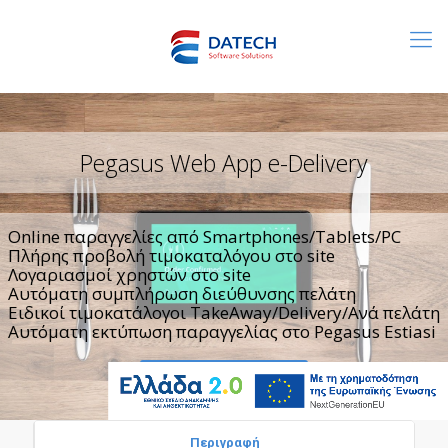
Pegasus Web App e-Delivery
Online παραγγελίες από Smartphones/Tablets/PC
Πλήρης προβολή τιμοκαταλόγου στο site
Λογαριασμοί χρηστών στο site
Αυτόματη συμπλήρωση διεύθυνσης πελάτη
Ειδικοί τιμοκατάλογοι TakeAway/Delivery/Ανά πελάτη
Αυτόματη εκτύπωση παραγγελίας στο Pegasus Estiasi
Online Demo
Περιγραφή