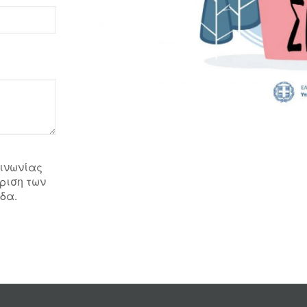
ινωνίας
ριση των
δα.