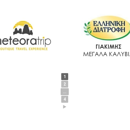
1
2
...
4
►