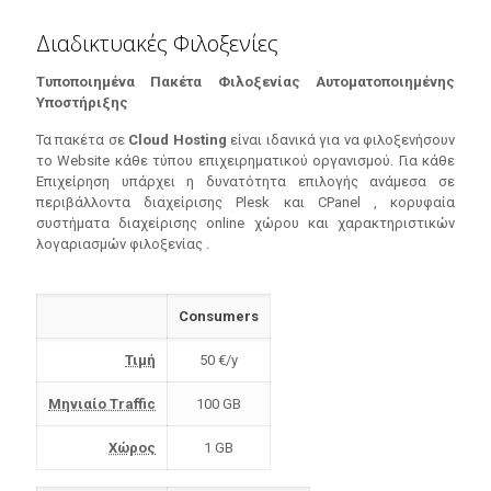
Διαδικτυακές Φιλοξενίες
Τυποποιημένα Πακέτα Φιλοξενίας Αυτοματοποιημένης
Υποστήριξης
Τα πακέτα σε
Cloud Hosting
είναι ιδανικά για να φιλοξενήσουν
το Website κάθε τύπου επιχειρηματικού οργανισμού. Για κάθε
Επιχείρηση υπάρχει η δυνατότητα επιλογής ανάμεσα σε
περιβάλλοντα διαχείρισης Plesk και CPanel , κορυφαία
συστήματα διαχείρισης online χώρου και χαρακτηριστικών
λογαριασμών φιλοξενίας .
Consumers
Τιμή
50 €/y
Mηνιαίο Traffic
100 GB
Χώρος
1 GB