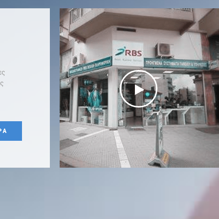
ες
ης
ΡΑ