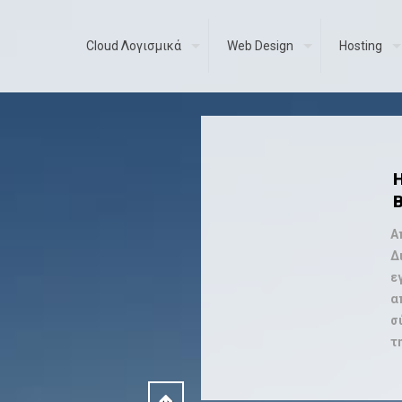
Cloud Λογισμικά
Web Design
Hosting
Α
Δ
ε
α
σ
τ