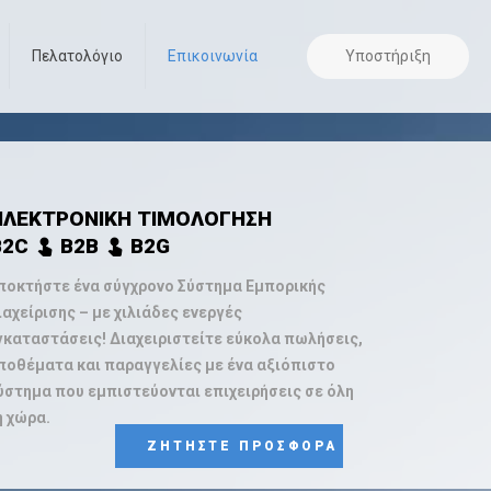
Υποστήριξη
Πελατολόγιο
Επικοινωνία
ΗΛΕΚΤΡΟΝΙΚΗ ΤΙΜΟΛΟΓΗΣΗ
B2C
B2B
B2G
touch_app
touch_app
ποκτήστε ένα σύγχρονο Σύστημα Εμπορικής
ιαχείρισης – με χιλιάδες ενεργές
γκαταστάσεις! Διαχειριστείτε εύκολα πωλήσεις,
ποθέματα και παραγγελίες με ένα αξιόπιστο
ύστημα που εμπιστεύονται επιχειρήσεις σε όλη
η χώρα.
ΖΗΤΗΣΤΕ ΠΡΟΣΦΟΡΑ